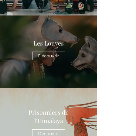
Les Louves
Découvrir
Prisonniers de
l'Himalaya
Découvrir