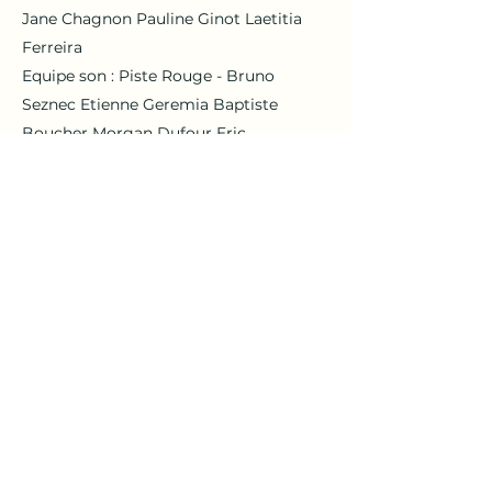
Jane Chagnon Pauline Ginot Laetitia
Ferreira
Equipe son : Piste Rouge - Bruno
Seznec Etienne Geremia Baptiste
Boucher Morgan Dufour Eric
Grattepain Fabien Devillers
Etalonnage : Le Pingouin Magnifique -
Alexandre Lelaure
Séléctions : Festival de Clermont-
Ferrand Festival Ciné-court Animé, à
Roanne FICAM, à Meknès, Maroc
Festival des toutes premières fois,
Grasse Future Film Festival, Bologne,
Italie Anifilm, Trebon, République
Tchèque Palm Springs Shortfest, Palm
Springs, USA Hiroanim, Hiroshima,